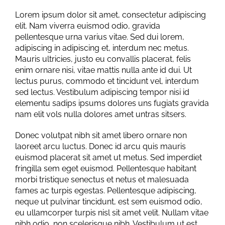
Lorem ipsum dolor sit amet, consectetur adipiscing
elit. Nam viverra euismod odio, gravida
pellentesque urna varius vitae. Sed dui lorem,
adipiscing in adipiscing et, interdum nec metus.
Mauris ultricies, justo eu convallis placerat, felis
enim ornare nisi, vitae mattis nulla ante id dui. Ut
lectus purus, commodo et tincidunt vel, interdum
sed lectus. Vestibulum adipiscing tempor nisi id
elementu sadips ipsums dolores uns fugiats gravida
nam elit vols nulla dolores amet untras sitsers.
Donec volutpat nibh sit amet libero ornare non
laoreet arcu luctus. Donec id arcu quis mauris
euismod placerat sit amet ut metus. Sed imperdiet
fringilla sem eget euismod. Pellentesque habitant
morbi tristique senectus et netus et malesuada
fames ac turpis egestas. Pellentesque adipiscing,
neque ut pulvinar tincidunt, est sem euismod odio,
eu ullamcorper turpis nisl sit amet velit. Nullam vitae
nibh odio, non scelerisque nibh. Vestibulum ut est