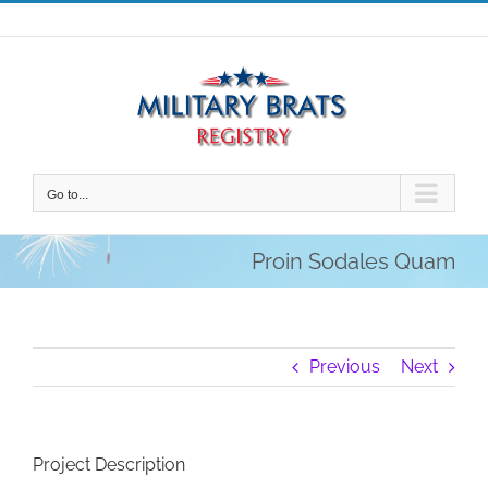
Skip
to
content
Go to...
Proin Sodales Quam
Previous
Next
Project Description