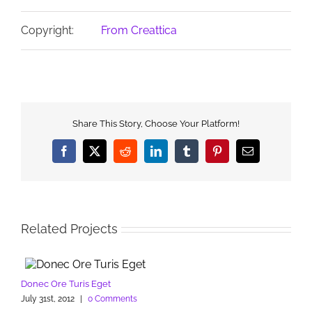
Copyright:
From Creattica
Share This Story, Choose Your Platform!
Facebook
X
Reddit
LinkedIn
Tumblr
Pinterest
Email
Related Projects
Donec Ore Turis Eget
July 31st, 2012
|
0 Comments