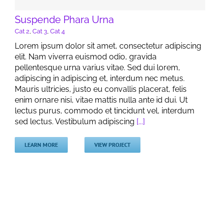
Suspende Phara Urna
Cat 2
,
Cat 3
,
Cat 4
Lorem ipsum dolor sit amet, consectetur adipiscing
elit. Nam viverra euismod odio, gravida
pellentesque urna varius vitae. Sed dui lorem,
adipiscing in adipiscing et, interdum nec metus.
Mauris ultricies, justo eu convallis placerat, felis
enim ornare nisi, vitae mattis nulla ante id dui. Ut
lectus purus, commodo et tincidunt vel, interdum
sed lectus. Vestibulum adipiscing
[...]
LEARN MORE
VIEW PROJECT